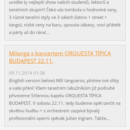
uvidíte ty nejlepší show našich studentů, lektorů a
tanečních skupin!! Čeká vás tombola o hodnotné ceny,
3 různé taneční styly ve 3 sálech (latino + street +
tango), nízké ceny na baru, spousta zábavy, noví přátelé
a párty až do rána!...
Milonga s koncertem ORQUESTA TÍPICA
BUDAPEST 22.11.
09.11.2014 01:38
(English version below) Milí tangueros, plníme své sliby
a vaše přání! Všem tanečním labužníkům již podruhé
přivezeme 5člennou kapelu ORQUESTA TÍPICA
BUDAPEST. V sobotu 22.11. tedy budeme opět tančit na
skvělou hudbu + s orchestrem zazpívá bývalý
profesionální operní zpěvák Julian Ingram. Takže...