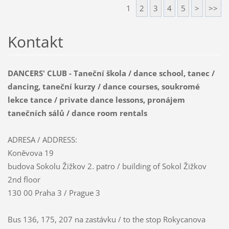
1
2
3
4
5
>
>>
Kontakt
DANCERS' CLUB - Taneční škola / dance school, tanec /
dancing, taneční kurzy / dance courses, soukromé
lekce tance / private dance lessons, pronájem
tanečních sálů / dance room rentals
ADRESA / ADDRESS:
Koněvova 19
budova Sokolu Žižkov 2. patro / building of Sokol Žižkov
2nd floor
130 00 Praha 3 / Prague 3
Bus 136, 175, 207 na zastávku / to the stop Rokycanova