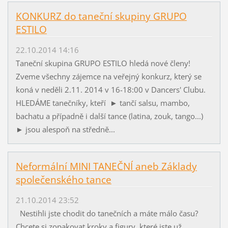
KONKURZ do taneční skupiny GRUPO
ESTILO
22.10.2014 14:16
Taneční skupina GRUPO ESTILO hledá nové členy!
Zveme všechny zájemce na veřejný konkurz, který se
koná v neděli 2.11. 2014 v 16-18:00 v Dancers' Clubu.
HLEDÁME tanečníky, kteří ► tančí salsu, mambo,
bachatu a případně i další tance (latina, zouk, tango...)
► jsou alespoň na středně...
Neformální MINI TANEČNÍ aneb Základy
společenského tance
21.10.2014 23:52
Nestihli jste chodit do tanečních a máte málo času?
Chcete si zopakovat kroky a figury, které jste už