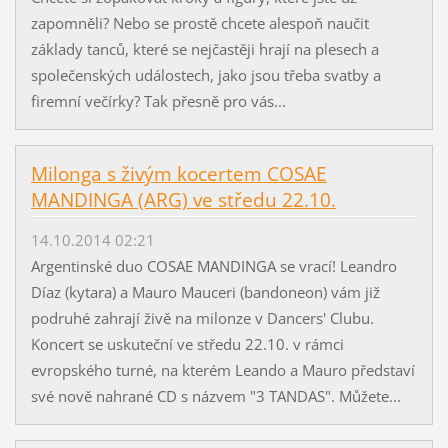
zapomněli? Nebo se prostě chcete alespoň naučit
základy tanců, které se nejčastěji hrají na plesech a
společenských událostech, jako jsou třeba svatby a
firemní večírky? Tak přesně pro vás...
Milonga s živým kocertem COSAE
MANDINGA (ARG) ve středu 22.10.
14.10.2014 02:21
Argentinské duo COSAE MANDINGA se vrací! Leandro
Díaz (kytara) a Mauro Mauceri (bandoneon) vám již
podruhé zahrají živě na milonze v Dancers' Clubu.
Koncert se uskuteční ve středu 22.10. v rámci
evropského turné, na kterém Leando a Mauro představí
své nově nahrané CD s názvem "3 TANDAS". Můžete...