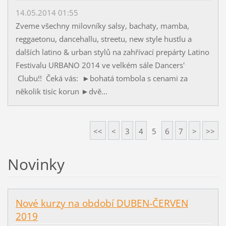
14.05.2014 01:55
Zveme všechny milovníky salsy, bachaty, mamba,
reggaetonu, dancehallu, streetu, new style hustlu a
dalších latino & urban stylů na zahřívací prepárty Latino
Festivalu URBANO 2014 ve velkém sále Dancers'
Clubu!! Čeká vás: ►bohatá tombola s cenami za
několik tisíc korun ►dvě...
<<
<
3
4
5
6
7
>
>>
Novinky
Nové kurzy na období DUBEN-ČERVEN
2019