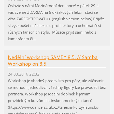
Oslavte s námi Mezinárodní den tance! V pátek 29.4.
vás zveme ZDARMA na 6 ukázkových lekcí - stačí se
včas ZAREGISTROVAT >> (english version below) Přijďte
si vyzkoušet naše lekce s profi lektory a ochutnat šest
různých tanečních stylů. Můžete přijít sami nebo s
kamarádem či...
Nedělní workshop SAMBY 8.5. // Samba
Workshop on 8.5.
24.03.2016 22:32
Workshop je vhodný především pro páry, ale zúčastnit
se mohou i jednotlivci, všechny figury lze provádet i bez
partnera. Workshop je ideální doplněk k jarním
pravidelným kurzům Latinsko-amerických tanců
(https://www.dancersclub.cz/tanecni-kurzy/latinsko-
americke-tance/), kde se budou taneční...