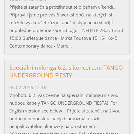
Přijďte si zatančit a protáhnout tělo během víkendu.
Připravili jsme pro vás 6 workshopů, na kterých si
můžete vyzkoušet různé taneční styly nebo si přijít
odpoledne příjemně zacvičit jógu. NEDĚLE 28.2. 13:30-
15:00 Burlesque dance - Mirka Toušová 15:15-16:45
Contemporary dance - Marie...
Speciální milonga 6.2. s koncertem TANGO
UNDERGROUND FIESTY
05.02.2016 12:16
V sobotu 6.2. vás zveme na speciální milongu s živou
hudbou kapely TANGO UNDERGROUND FIESTA! For
English version see below... Přijďte si zatančit na živou
hudbu v neoposlouchaných aranžmá a zažít
neopakovatelné okamžiky na prostorném
200metrovém tanečním parketu! Pokud tango (ještě)...