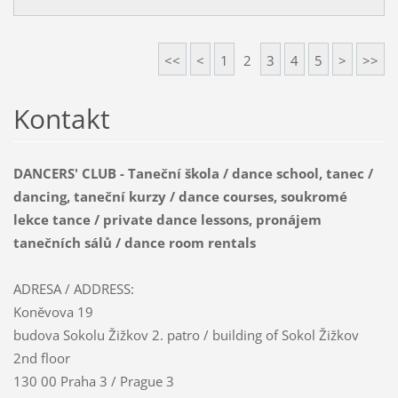
<<
<
1
2
3
4
5
>
>>
Kontakt
DANCERS' CLUB - Taneční škola / dance school, tanec /
dancing, taneční kurzy / dance courses, soukromé
lekce tance / private dance lessons, pronájem
tanečních sálů / dance room rentals
ADRESA / ADDRESS:
Koněvova 19
budova Sokolu Žižkov 2. patro / building of Sokol Žižkov
2nd floor
130 00 Praha 3 / Prague 3