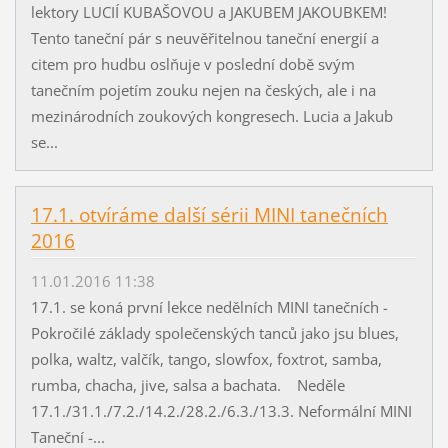
lektory LUCIÍ KUBAŠOVOU a JAKUBEM JAKOUBKEM!
Tento taneční pár s neuvěřitelnou taneční energií a
citem pro hudbu oslňuje v poslední době svým
tanečním pojetím zouku nejen na českých, ale i na
mezinárodních zoukových kongresech. Lucia a Jakub
se...
17.1. otvíráme další sérii MINI tanečních
2016
11.01.2016 11:38
17.1. se koná první lekce nedělních MINI tanečních -
Pokročilé základy společenských tanců jako jsu blues,
polka, waltz, valčík, tango, slowfox, foxtrot, samba,
rumba, chacha, jive, salsa a bachata. Neděle
17.1./31.1./7.2./14.2./28.2./6.3./13.3. Neformální MINI
Taneční -...