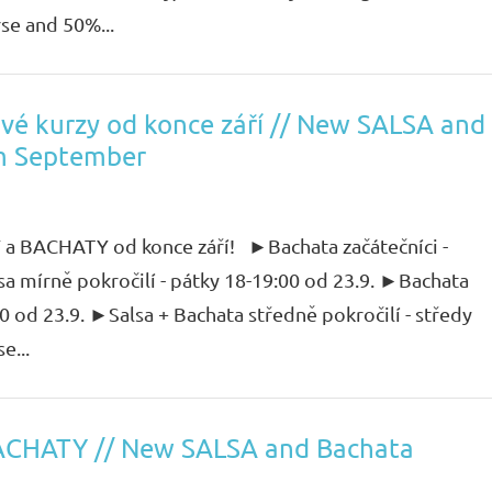
rse and 50%...
é kurzy od konce září // New SALSA and
m September
Y a BACHATY od konce září! ►Bachata začátečníci -
sa mírně pokročilí - pátky 18-19:00 od 23.9. ►Bachata
00 od 23.9. ►Salsa + Bachata středně pokročilí - středy
e...
ACHATY // New SALSA and Bachata