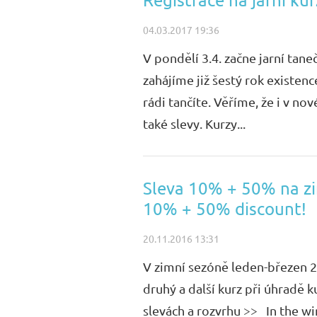
04.03.2017 19:36
V pondělí 3.4. začne jarní tan
zahájíme již šestý rok existenc
rádi tančíte. Věříme, že i v n
také slevy. Kurzy...
Sleva 10% + 50% na zi
10% + 50% discount!
20.11.2016 13:31
V zimní sezóně leden-březen 2
druhý a další kurz při úhradě 
slevách a rozvrhu >> In the w