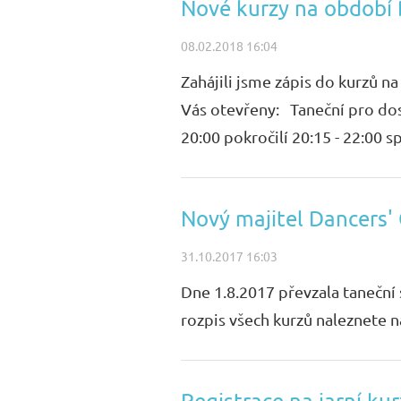
Nové kurzy na obdob
08.02.2018 16:04
Zahájili jsme zápis do kurzů 
Vás otevřeny: Taneční pro dos
20:00 pokročilí 20:15 - 22:00 sp
Nový majitel Dancers'
31.10.2017 16:03
Dne 1.8.2017 převzala taneční 
rozpis všech kurzů naleznete n
Registrace na jarní ku