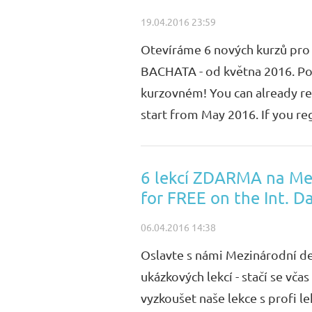
19.04.2016 23:59
Otevíráme 6 nových kurzů pro 
BACHATA - od května 2016. Poku
kurzovném! You can already r
start from May 2016. If you regi
6 lekcí ZDARMA na Mezi
for FREE on the Int. D
06.04.2016 14:38
Oslavte s námi Mezinárodní d
ukázkových lekcí - stačí se vč
vyzkoušet naše lekce s profi l