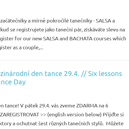
začátečníky a mírně pokročilé tanečníky - SALSA a
d se registrujete jako taneční pár, získáváte slevu na
egister for our new SALSA and BACHATA courses which
ster as a couple,...
národní den tance 29.4. // Six lessons
ance Day
en tance! V pátek 29.4. vás zveme ZDARMA na 6
as ZAREGISTROVAT >> (english version below) Přijďte si
ektory a ochutnat šest různých tanečních stylů. Můžete