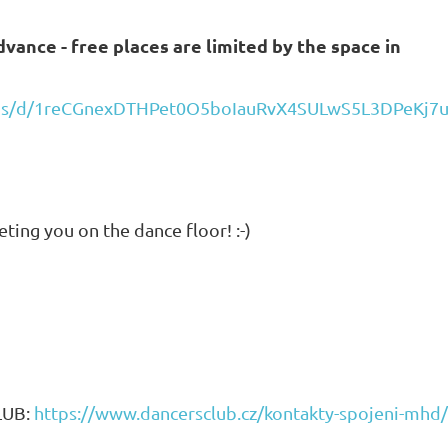
vance - free places are limited by the space in
orms/d/1reCGnexDTHPet0O5boIauRvX4SULwS5L3DPeKj7
ing you on the dance floor! :-)
LUB:
https://www.dancersclub.cz/kontakty-spojeni-mhd/