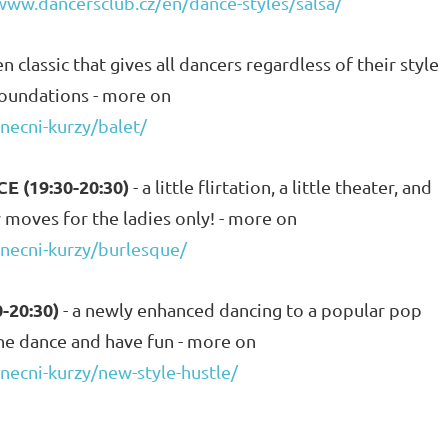
www.dancersclub.cz/en/dance-styles/salsa/
n classic that gives all dancers regardless of their style
oundations - more on
necni-kurzy/balet/
 (19:30-20:30)
- a little flirtation, a little theater, and
y moves for the ladies only! - more on
anecni-kurzy/burlesque/
-20:30)
- a newly enhanced dancing to a popular pop
the dance and have fun - more on
necni-kurzy/new-style-hustle/