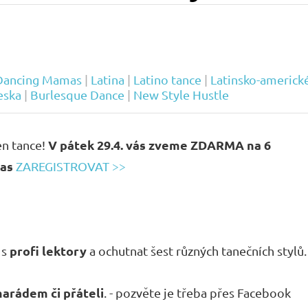
Dancing Mamas
|
Latina
|
Latino tance
|
Latinsko-americk
eska
|
Burlesque Dance
|
New Style Hustle
V pátek 29.4. vás zveme ZDARMA na 6
en tance!
čas
ZAREGISTROVAT >>
profi lektory
 s
a ochutnat šest různých tanečních stylů
arádem či přáteli
. - pozvěte je třeba přes Facebook