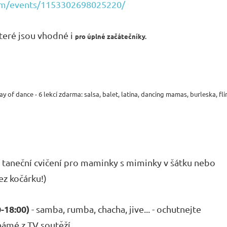
om/events/1153302698025220/
které jsou vhodné i
pro úplné začátečníky
.
- taneční cvičení pro maminky s miminky v šátku nebo
ez kočárku!)
-18:00)
- samba, rumba, chacha, jive... - ochutnejte
námé z TV soutěží