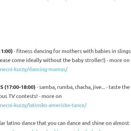
1:00)
- fitness dancing for mothers with babies in slings
ease come ideally without the baby stroller!) - more on
anecni-kurzy/dancing-mamas/
(17:00-18:00)
- samba, rumba, chacha, jive... - taste the
us TV contests! - more on
necni-kurzy/latinsko-americke-tance/
ar latino dance that you can dance and shine on almost