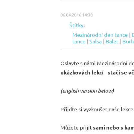
06.04.2016 14:38
:
Štítky
Mezinárodní den tance
|
tance
|
Salsa
|
Balet
|
Burl
Oslavte s námi Mezinárodní d
ukázkových lekcí
-
stačí se v
(english version below)
Přijďte si vyzkoušet naše lekce
sami nebo s kam
Můžete přijít