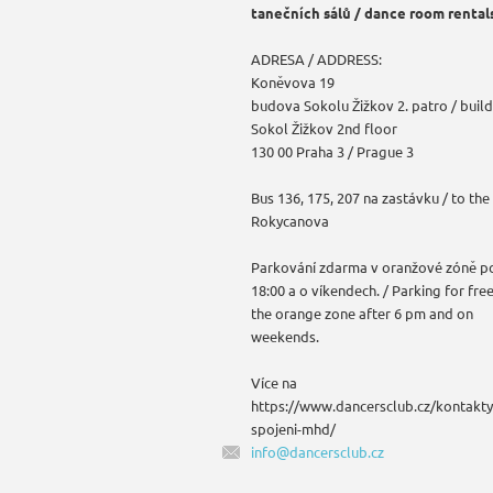
tanečních sálů / dance room rental
ADRESA / ADDRESS:
Koněvova 19
budova Sokolu Žižkov 2. patro / build
Sokol Žižkov 2nd floor
130 00 Praha 3 / Prague 3
Bus 136, 175, 207 na zastávku / to the
Rokycanova
Parkování zdarma v oranžové zóně p
18:00 a o víkendech. / Parking for free
the orange zone after 6 pm and on
weekends.
Více na
https://www.dancersclub.cz/kontakty
spojeni-mhd/
info@dan
cersclub
.cz