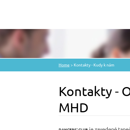
Home
>
Kontakty - Kudy k nám
Kontakty - O
MHD
je zavedené taneční
DANCERS' CLUB