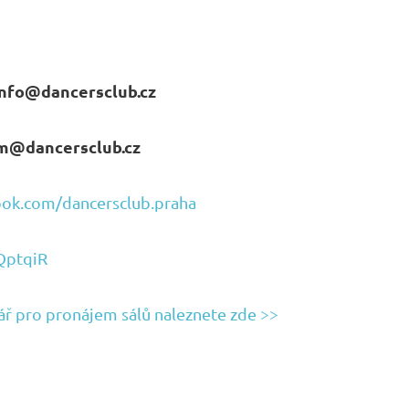
info@dancersclub.cz
m@dancersclub.cz
ook.com/dancersclub.praha
QptqiR
ář pro pronájem sálů naleznete zde >>