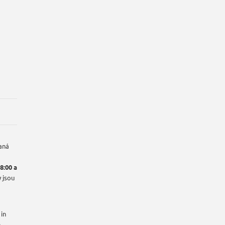
aná
8:00 a
 jsou
 in
e