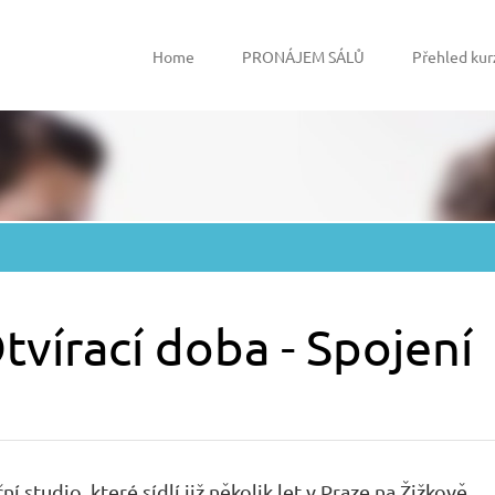
Home
PRONÁJEM SÁLŮ
Přehled kur
tvírací doba - Spojení
 studio, které sídlí již několik let v Praze na Žižkově.