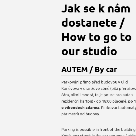
Jak se k nám
dostanete /
How to go to
our studio
AUTEM / By car
Parkování přímo před budovou v ulici
Koněvova v oranžové zóně (bílá přerušov
čára, nikoli modrá, ta je pouze pro auta s
rezidenční kartou) - do 18:00 placené,
po 1
o víkendech zdarma
. Parkovací automaty
pár metrů od budovy.
Parking is possible in front of the building
Koněvova street in the orange zone (whit