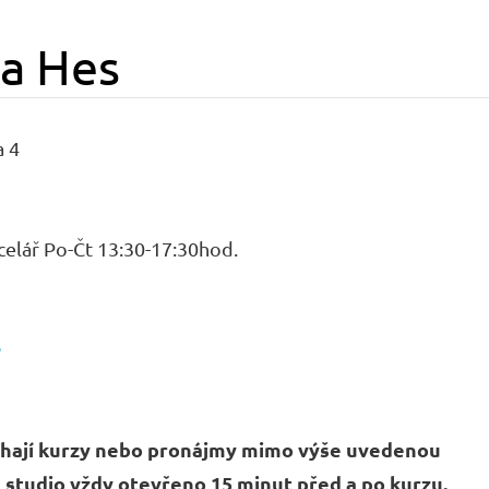
la Hes
a 4
ncelář Po-Čt 13:30-17:30hod.
bíhají kurzy nebo pronájmy mimo výše uvedenou
e studio vždy otevřeno 15 minut před a po kurzu.