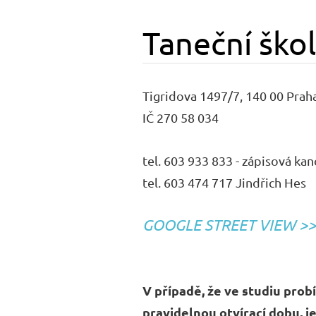
Taneční ško
Tigridova 1497/7, 140 00 Prah
IČ 270 58 034
tel. 603 933 833 - zápisová ka
tel. 603 474 717 Jindřich Hes
GOOGLE STREET VIEW >>
V případě, že ve studiu pro
pravidelnou otvírací dobu, j