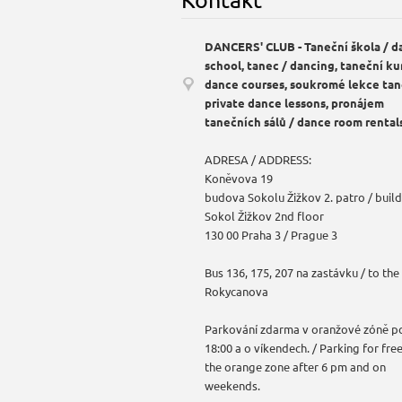
DANCERS' CLUB - Taneční škola / d
school, tanec / dancing, taneční ku
dance courses, soukromé lekce tan
private dance lessons, pronájem
tanečních sálů / dance room rental
ADRESA / ADDRESS:
Koněvova 19
budova Sokolu Žižkov 2. patro / build
Sokol Žižkov 2nd floor
130 00 Praha 3 / Prague 3
Bus 136, 175, 207 na zastávku / to the
Rokycanova
Parkování zdarma v oranžové zóně p
18:00 a o víkendech. / Parking for free
the orange zone after 6 pm and on
weekends.