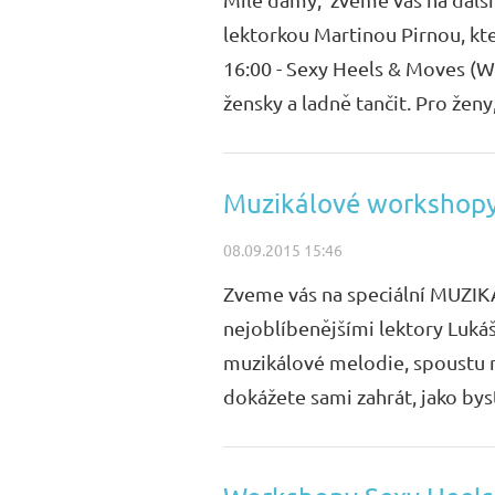
lektorkou Martinou Pirnou, kte
16:00 - Sexy Heels & Moves (W
žensky a ladně tančit. Pro ženy,
Muzikálové workshopy 
08.09.2015 15:46
Zveme vás na speciální MUZI
nejoblíbenějšími lektory Lukáš
muzikálové melodie, spoustu no
dokážete sami zahrát, jako byste