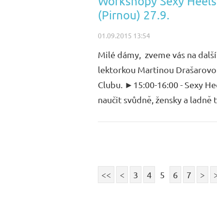
Workshopy Sexy Heels
(Pirnou) 27.9.
01.09.2015 13:54
Milé dámy, zveme vás na dalš
lektorkou Martinou Drašarovou 
Clubu. ►15:00-16:00 - Sexy He
naučit svůdně, žensky a ladně ta
<<
<
3
4
5
6
7
>