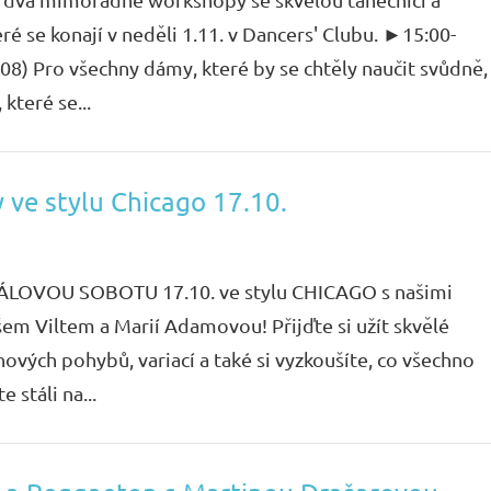
ré se konají v neděli 1.11. v Dancers' Clubu. ►15:00-
08) Pro všechny dámy, které by se chtěly naučit svůdně,
 které se...
ve stylu Chicago 17.10.
KÁLOVOU SOBOTU 17.10. ve stylu CHICAGO s našimi
em Viltem a Marií Adamovou! Přijďte si užít skvělé
vých pohybů, variací a také si vyzkoušíte, co všechno
 stáli na...