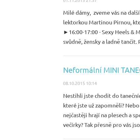
01.11.2015 21:57
Milé dámy, zveme vás na dalš
lektorkou Martinou Pirnou, kter
►16:00-17:00 - Sexy Heels & M
svůdně, žensky a ladně tančit. P
Neformální MINI TANEČ
08.10.2015 10:14
Nestihli jste chodit do tanečn
které jste už zapomněli? Nebo 
nejčastěji hrají na plesech a s
večírky? Tak přesně pro vás jsou