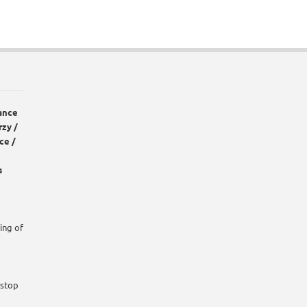
ance
rzy /
ce /
s
ing of
 stop