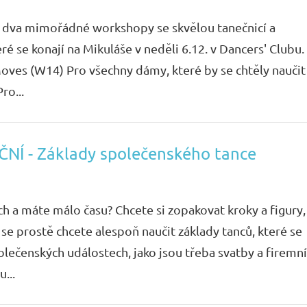
í dva mimořádné workshopy se skvělou tanečnicí a
é se konají na Mikuláše v neděli 6.12. v Dancers' Clubu.
oves (W14) Pro všechny dámy, které by se chtěly naučit
ro...
NÍ - Základy společenského tance
ích a máte málo času? Chcete si zopakovat kroky a figury,
se prostě chcete alespoň naučit základy tanců, které se
polečenských událostech, jako jsou třeba svatby a firemní
...