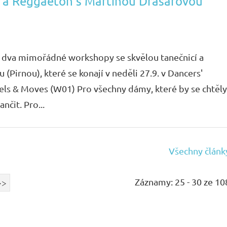
 a Reggaeton s Martinou Drašarovou
í dva mimořádné workshopy se skvělou tanečnicí a
(Pirnou), které se konají v neděli 27.9. v Dancers'
els & Moves (W01) Pro všechny dámy, které by se chtěly
nčit. Pro...
Všechny článk
Záznamy: 25 - 30 ze 10
>>