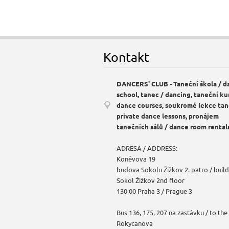
Kontakt
DANCERS' CLUB - Taneční škola / d
school, tanec / dancing, taneční ku
dance courses, soukromé lekce tan
private dance lessons, pronájem
tanečních sálů / dance room rental
ADRESA / ADDRESS:
Koněvova 19
budova Sokolu Žižkov 2. patro / build
Sokol Žižkov 2nd floor
130 00 Praha 3 / Prague 3
Bus 136, 175, 207 na zastávku / to the
Rokycanova