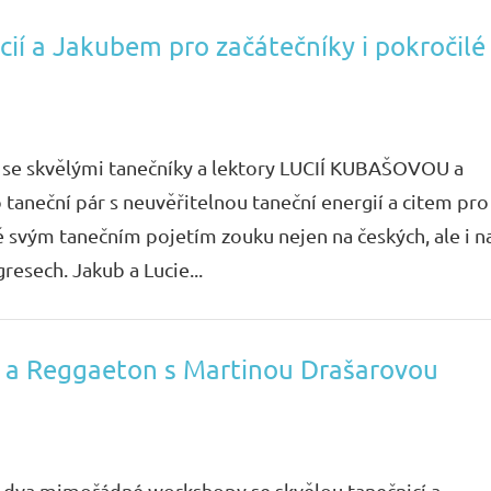
ií a Jakubem pro začátečníky i pokročilé
 se skvělými tanečníky a lektory LUCIÍ KUBAŠOVOU a
eční pár s neuvěřitelnou taneční energií a citem pro
 svým tanečním pojetím zouku nejen na českých, ale i n
esech. Jakub a Lucie...
 a Reggaeton s Martinou Drašarovou
í dva mimořádné workshopy se skvělou tanečnicí a