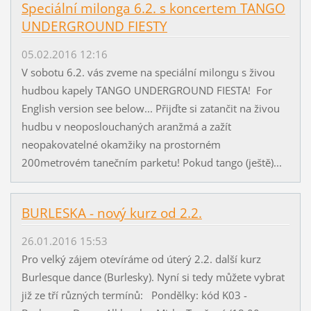
Speciální milonga 6.2. s koncertem TANGO
UNDERGROUND FIESTY
05.02.2016 12:16
V sobotu 6.2. vás zveme na speciální milongu s živou
hudbou kapely TANGO UNDERGROUND FIESTA! For
English version see below... Přijďte si zatančit na živou
hudbu v neoposlouchaných aranžmá a zažít
neopakovatelné okamžiky na prostorném
200metrovém tanečním parketu! Pokud tango (ještě)...
BURLESKA - nový kurz od 2.2.
26.01.2016 15:53
Pro velký zájem otevíráme od úterý 2.2. další kurz
Burlesque dance (Burlesky). Nyní si tedy můžete vybrat
již ze tří různých termínů: Pondělky: kód K03 -