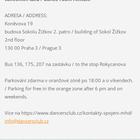
ADRESA / ADDRESS:
Koněvova 19
budova Sokolu Žižkov 2. patro / building of Sokol Žižkov
2nd floor
130 00 Praha 3 / Prague 3
Bus 136, 175, 207 na zastávku / to the stop Rokycanova
Parkování zdarma v oranžové zóně po 18:00 a o víkendech.
/ Parking for free in the orange zone after 6 pm and on
weekends.
Více na https://www.dancersclub.cz/kontakty-spojeni-mhd/
info@dan
cersclub
.cz