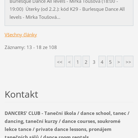
Burlesque Dance All levels - Mirka Toušová (18:00 -
19:00) Úterky (od 2.2.): kód K29 - Burlesque Dance All
levels - Mirka Toušová...
Všechny články
Záznamy: 13 - 18 ze 108
<<
<
1
2
3
4
5
>
>>
Kontakt
DANCERS' CLUB - Taneční škola / dance school, tanec /
dancing, taneční kurzy / dance courses, soukromé
lekce tance / private dance lessons, pronájem
tanečních sálů / dance room rentals