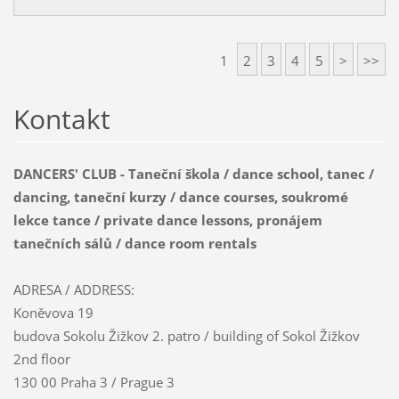
1
2
3
4
5
>
>>
Kontakt
DANCERS' CLUB - Taneční škola / dance school, tanec /
dancing, taneční kurzy / dance courses, soukromé
lekce tance / private dance lessons, pronájem
tanečních sálů / dance room rentals
ADRESA / ADDRESS:
Koněvova 19
budova Sokolu Žižkov 2. patro / building of Sokol Žižkov
2nd floor
130 00 Praha 3 / Prague 3