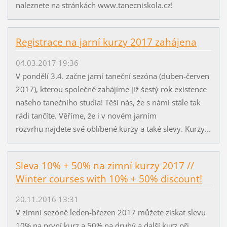
naleznete na stránkách www.tanecniskola.cz!
Registrace na jarní kurzy 2017 zahájena
04.03.2017 19:36
V pondělí 3.4. začne jarní taneční sezóna (duben-červen
2017), kterou společně zahájíme již šestý rok existence
našeho tanečního studia! Těší nás, že s námi stále tak
rádi tančíte. Věříme, že i v novém jarním
rozvrhu najdete své oblíbené kurzy a také slevy. Kurzy...
Sleva 10% + 50% na zimní kurzy 2017 //
Winter courses with 10% + 50% discount!
20.11.2016 13:31
V zimní sezóně leden-březen 2017 můžete získat slevu
10% na první kurz a 50% na druhý a další kurz při