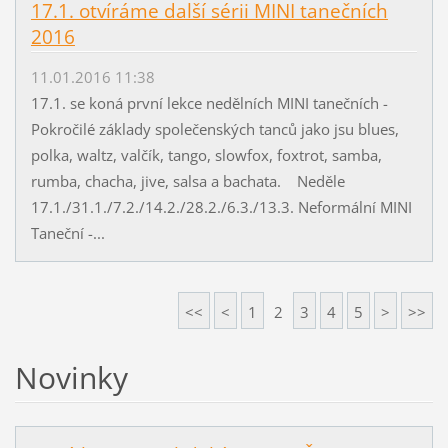
17.1. otvíráme další sérii MINI tanečních
2016
11.01.2016 11:38
17.1. se koná první lekce nedělních MINI tanečních -
Pokročilé základy společenských tanců jako jsu blues,
polka, waltz, valčík, tango, slowfox, foxtrot, samba,
rumba, chacha, jive, salsa a bachata. Neděle
17.1./31.1./7.2./14.2./28.2./6.3./13.3. Neformální MINI
Taneční -...
<<
<
1
2
3
4
5
>
>>
Novinky