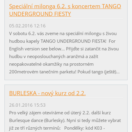
Speciální milonga 6.2. s koncertem TANGO
UNDERGROUND FIESTY
05.02.2016 12:16
V sobotu 6.2. vás zveme na speciální milongu s živou
hudbou kapely TANGO UNDERGROUND FIESTA! For
English version see below... Přijďte si zatančit na živou
hudbu v neoposlouchaných aranžmá a zažít
neopakovatelné okamžiky na prostorném
200metrovém tanečním parketu! Pokud tango (ještě)...
BURLESKA - nový kurz od 2.2.
26.01.2016 15:53
Pro velký zájem otevíráme od úterý 2.2. další kurz
Burlesque dance (Burlesky). Nyní si tedy můžete vybrat
již ze tří různých termínů: Pondělky: kód K03 -